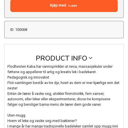
Kjøp med
ID: 100068
PRODUCT INFO
Flodhesten Kaba har vannsprinkler ut nesa, massasjekuler under
føttene og appellerer til artig og kreativ lek i badekaret.
Pedagogisk og innovativt
Flot-samlingen består av tre dyr, hvert av dem er mer kjærlige enn det
neste!
Enten de lærer å vaske seg, utvikler finmotorikk, fem sanser,
autonomi, eller leker eller eksperimenterer, disse tre kompisene
følger og beroliger barna mens de lærer dem gode vaner.
Uten mugg
Hvem vil leke og vaske seg med bakterier?
I mange år har mange tradisjonelle badeleker samlet opp mugg inni