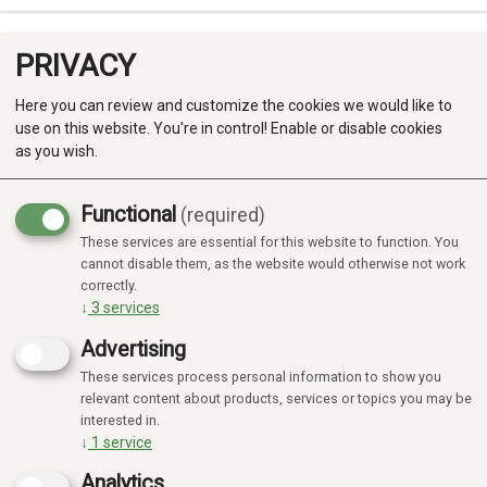
PRIVACY
0
Here you can review and customize the cookies we would like to
use on this website. You're in control! Enable or disable cookies
as you wish.
Functional
(required)
Campaign
-20%
These services are essential for this website to function. You
Produkter
cannot disable them, as the website would otherwise not work
correctly.
Kategorier
↓
3
services
Advertising
These services process personal information to show you
relevant content about products, services or topics you may be
interested in.
↓
1
service
Analytics