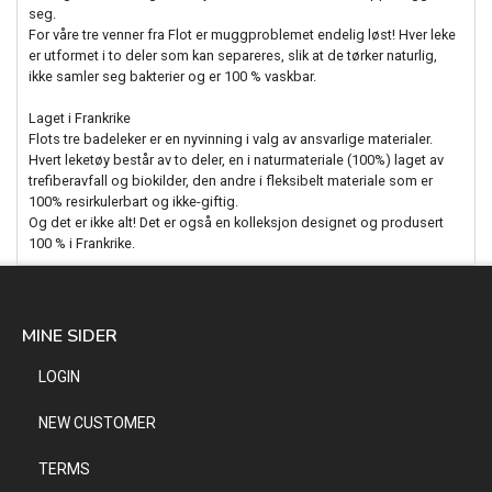
seg.
For våre tre venner fra Flot er muggproblemet endelig løst! Hver leke
er utformet i to deler som kan separeres, slik at de tørker naturlig,
ikke samler seg bakterier og er 100 % vaskbar.
Laget i Frankrike
Flots tre badeleker er en nyvinning i valg av ansvarlige materialer.
Hvert leketøy består av to deler, en i naturmateriale (100%) laget av
trefiberavfall og biokilder, den andre i fleksibelt materiale som er
100% resirkulerbart og ikke-giftig.
Og det er ikke alt! Det er også en kolleksjon designet og produsert
100 % i Frankrike.
MINE SIDER
LOGIN
NEW CUSTOMER
TERMS