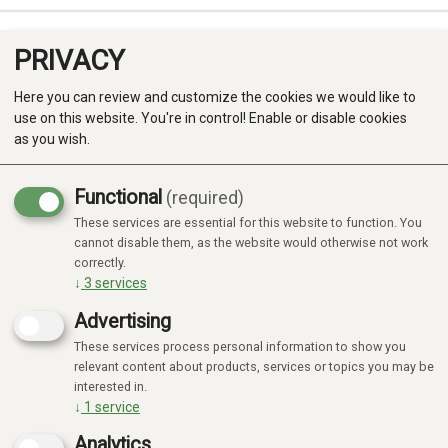
PRIVACY
0
Here you can review and customize the cookies we would like to
use on this website. You're in control! Enable or disable cookies
as you wish.
Functional
(required)
Campaign
Focus
-20%
These services are essential for this website to function. You
Produkter
cannot disable them, as the website would otherwise not work
correctly.
Kategorier
↓
3
services
Advertising
These services process personal information to show you
relevant content about products, services or topics you may be
interested in.
↓
1
service
Analytics