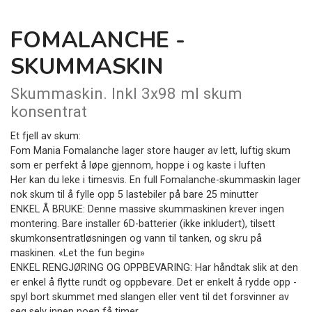
FOMALANCHE -
SKUMMASKIN
Skummaskin. Inkl 3x98 ml skum
konsentrat
Et fjell av skum:
Fom Mania Fomalanche lager store hauger av lett, luftig skum
som er perfekt å løpe gjennom, hoppe i og kaste i luften
Her kan du leke i timesvis. En full Fomalanche-skummaskin lager
nok skum til å fylle opp 5 lastebiler på bare 25 minutter
ENKEL Å BRUKE: Denne massive skummaskinen krever ingen
montering. Bare installer 6D-batterier (ikke inkludert), tilsett
skumkonsentratløsningen og vann til tanken, og skru på
maskinen. «Let the fun begin»
ENKEL RENGJØRING OG OPPBEVARING: Har håndtak slik at den
er enkel å flytte rundt og oppbevare. Det er enkelt å rydde opp -
spyl bort skummet med slangen eller vent til det forsvinner av
seg selv innen noen få timer.