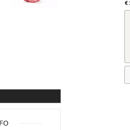
€ 
FO