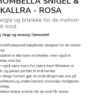
MOMBELLA SNIGEL &
SKALLRA - ROSA
angle og biteleke for de mellom
-6 mnd.
d, farge og omsorg i førersetet!
 multifunksjonell babybinder designet for de minste
rna.
oduktet er ikke bare en biteleke, men også et
ketøy med lyd.
n også være moro for større barn! Biteleken er
k, og passer perfekt til små hender.
n riktige formen gjør at smårollingen kan øve på
ipefleksen,og utvikle barnets motoriske ferdigheter
mtidig.
teleken lindrer smerte når de små får tenner.