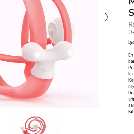
R
0
Ly
En
ba
Pr
le
Ka
my
De
gr
sa
Bi