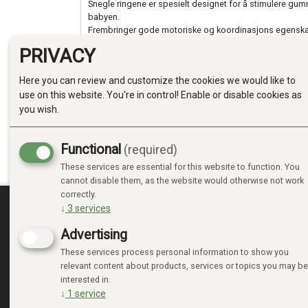
Snegle ringene er spesielt designet for å stimulere g
babyen.
Frembringer gode motoriske og koordinasjons egenskap
utvikling.
PRIVACY
Laget av FDA godkjent matgradert silikon
Tåler oppvaskmaskin, mikrobølgeovn og fryser.
Here you can review and customize the cookies we would like to
use on this website. You're in control! Enable or disable cookies as
Stell og bruk:
Steriliser produktet før bruk.
you wish.
Tåler oppvaskmaskin eller vask med mildt oppva
Kan kokes i varmt vann for sterilisering.
Functional
Skyll og tørk grundig før hver bruk.
(required)
Ikke la husdyr leke med biteleken.
These services are essential for this website to function. You
cannot disable them, as the website would otherwise not work
correctly.
↓
3
services
MINE SIDER
Advertising
These services process personal information to show you
LOGIN
relevant content about products, services or topics you may be
NEW CUSTOMER
interested in.
TERMS
↓
1
service
PRIVACY TERMS