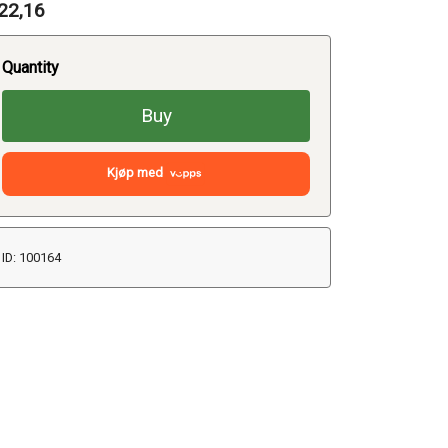
22,16
Quantity
Buy
Kjøp med
ID: 100164