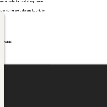
ummene under tannvekst og beroe
er, stimulere babyens kognitive
skmiddel.