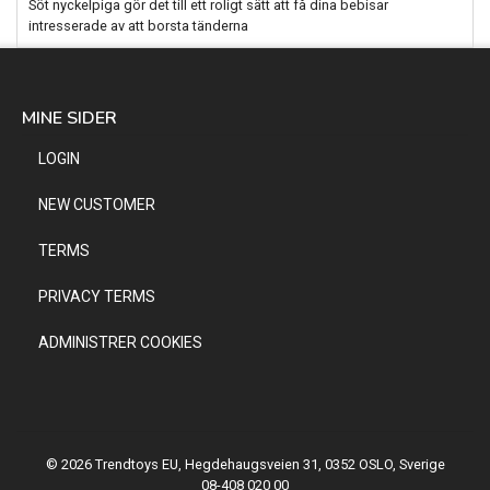
Söt nyckelpiga gör det till ett roligt sätt att få dina bebisar
intresserade av att borsta tänderna
MINE SIDER
LOGIN
NEW CUSTOMER
TERMS
PRIVACY TERMS
ADMINISTRER COOKIES
© 2026 Trendtoys EU, Hegdehaugsveien 31, 0352 OSLO, Sverige
08-408 020 00