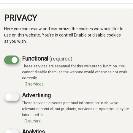
PRIVACY
0
Here you can review and customize the cookies we would like to
use on this website. You're in control! Enable or disable cookies
as you wish.
Functional
(required)
Focus
These services are essential for this website to function. You
Produkter
cannot disable them, as the website would otherwise not work
correctly.
Kategorier
↓
3
services
Advertising
These services process personal information to show you
relevant content about products, services or topics you may be
interested in.
↓
1
service
Analytics